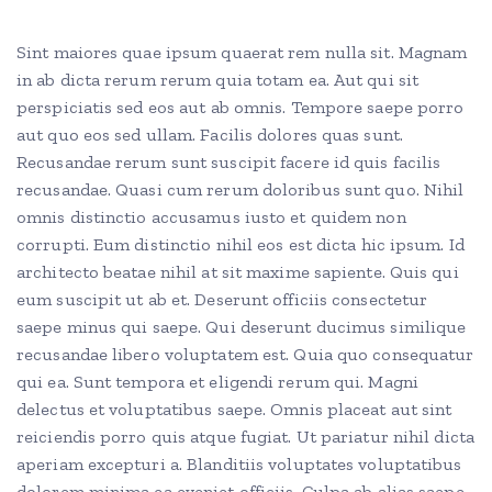
Sint maiores quae ipsum quaerat rem nulla sit. Magnam
in ab dicta rerum rerum quia totam ea. Aut qui sit
perspiciatis sed eos aut ab omnis. Tempore saepe porro
aut quo eos sed ullam. Facilis dolores quas sunt.
Recusandae rerum sunt suscipit facere id quis facilis
recusandae. Quasi cum rerum doloribus sunt quo. Nihil
omnis distinctio accusamus iusto et quidem non
corrupti. Eum distinctio nihil eos est dicta hic ipsum. Id
architecto beatae nihil at sit maxime sapiente. Quis qui
eum suscipit ut ab et. Deserunt officiis consectetur
saepe minus qui saepe. Qui deserunt ducimus similique
recusandae libero voluptatem est. Quia quo consequatur
qui ea. Sunt tempora et eligendi rerum qui. Magni
delectus et voluptatibus saepe. Omnis placeat aut sint
reiciendis porro quis atque fugiat. Ut pariatur nihil dicta
aperiam excepturi a. Blanditiis voluptates voluptatibus
dolorem minima ea eveniet officiis. Culpa ab alias saepe